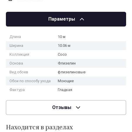
Параметры
Длина
10 м
Ширина
10.06 м
Коллекция
Coco
Основа
Флизелин
Вид обоев
флизелиновые
Обои по способу ухода
Моющие
Фактура
Гладкая
Отзывы
Находится в разделах