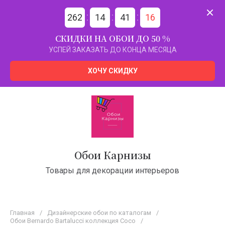
262
14
41
15
СКИДКИ НА ОБОИ ДО 50 %
УСПЕЙ ЗАКАЗАТЬ ДО КОНЦА МЕСЯЦА
ХОЧУ СКИДКУ
Обои Карнизы
Товары для декорации интерьеров
Главная
/
Дизайнерские обои по каталогам
/
Обои Bernardo Bartalucci коллекция Coco
/