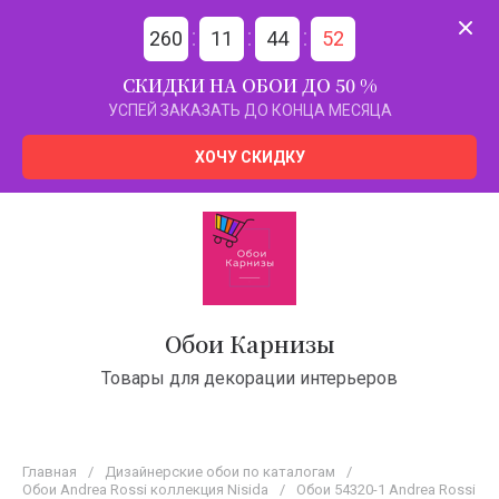
260
11
44
52
СКИДКИ НА ОБОИ ДО 50 %
УСПЕЙ ЗАКАЗАТЬ ДО КОНЦА МЕСЯЦА
ХОЧУ СКИДКУ
Обои Карнизы
Товары для декорации интерьеров
Главная
/
Дизайнерские обои по каталогам
/
Обои Andrea Rossi коллекция Nisida
/
Обои 54320-1 Andrea Rossi