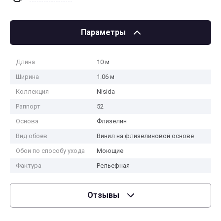
Параметры
Длина
10 м
Ширина
1.06 м
Коллекция
Nisida
Раппорт
52
Основа
Флизелин
Вид обоев
Винил на флизелиновой основе
Обои по способу ухода
Моющие
Фактура
Рельефная
Отзывы