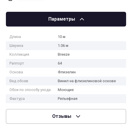
Параметры
Длина
10 м
Ширина
1.06 м
Коллекция
Breeze
Раппорт
64
Основа
Флизелин
Вид обоев
Винил на флизелиновой основе
Обои по способу ухода
Моющие
Фактура
Рельефная
Отзывы