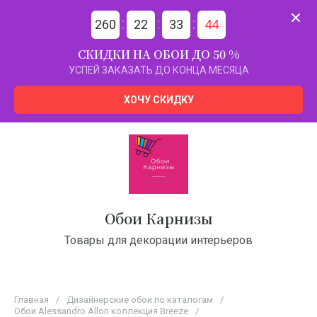
260
22
33
44
СКИДКИ НА ОБОИ ДО 50 %
УСПЕЙ ЗАКАЗАТЬ ДО КОНЦА МЕСЯЦА
ХОЧУ СКИДКУ
Обои Карнизы
Товары для декорации интерьеров
Главная
/
Дизайнерские обои по каталогам
/
Обои Alessandro Allori коллекция Breeze
/