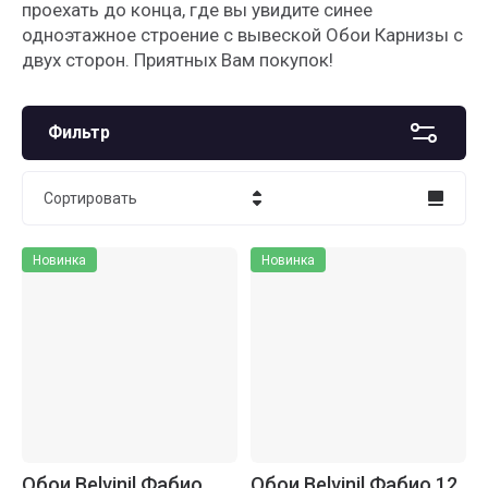
проехать до конца, где вы увидите синее
одноэтажное строение с вывеской Обои Карнизы с
двух сторон. Приятных Вам покупок!
Фильтр
Сортировать
Цена - убывание
Новинка
Новинка
Цена - возрастание
Название - Я-А
Название - А-Я
Обои Belvinil Фабио
Обои Belvinil Фабио 12